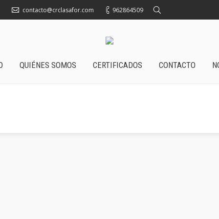
contacto@crclasafor.com
962864509
O
QUIÉNES SOMOS
CERTIFICADOS
CONTACTO
N