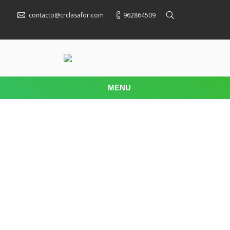
contacto@crclasafor.com
962864509
MENU
Consejos prácticos: Cómo preparar un viaje
en caravana
Saber que vienen por delante unos días en los que,
junto con tus seres queridos, podrás coger la
carretera y viajar con tu caravana durante unos días
donde desees es una de las sensaciones más
placenteras que este extraño mundo puede ofrecer.