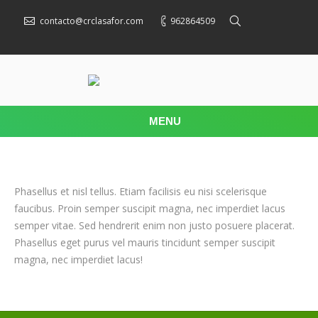
contacto@crclasafor.com
962864509
MENU
Phasellus et nisl tellus. Etiam facilisis eu nisi scelerisque
faucibus. Proin semper suscipit magna, nec imperdiet lacus
semper vitae. Sed hendrerit enim non justo posuere placerat.
Phasellus eget purus vel mauris tincidunt semper suscipit
magna, nec imperdiet lacus!