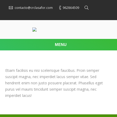
contacto@crclasafor.com
962864509
MENU
Etiam facilisis eu nisi scelerisque faucibus. Proin semper
suscipit magna, nec imperdiet lacus semper vitae. Sed
hendrerit enim non justo posuere placerat. Phasellus eget
purus vel mauris tincidunt semper suscipit magna, nec
imperdiet lacus!